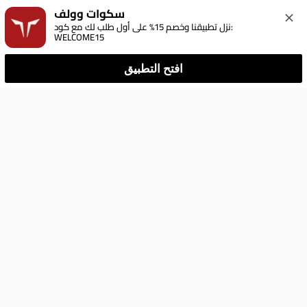
سكوات وولف
نزل تطبيقنا وخصم 15% على أول طلب لك مع كود: 
WELCOME15
افتح التطبيق