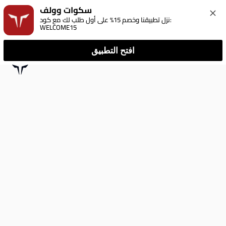
سكوات وولف
نزل تطبيقنا وخصم 15% على أول طلب لك مع كود: 
WELCOME15
افتح التطبيق