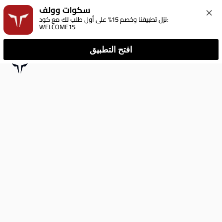
سكوات وولف
نزل تطبيقنا وخصم 15% على أول طلب لك مع كود: 
WELCOME15
افتح التطبيق