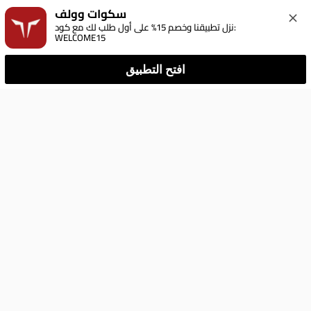
سكوات وولف
نزل تطبيقنا وخصم 15% على أول طلب لك مع كود: 
WELCOME15
افتح التطبيق