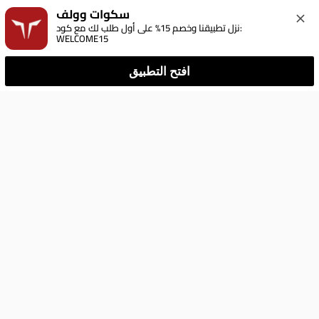
سكوات وولف
نزل تطبيقنا وخصم 15% على أول طلب لك مع كود: 
WELCOME15
افتح التطبيق