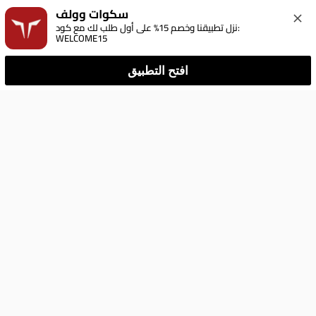
سكوات وولف
نزل تطبيقنا وخصم 15% على أول طلب لك مع كود: 
WELCOME15
افتح التطبيق