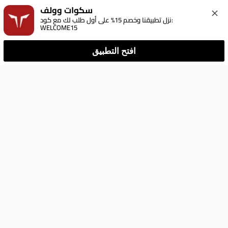
سكوات وولف
نزل تطبيقنا وخصم 15% على أول طلب لك مع كود: 
WELCOME15
افتح التطبيق