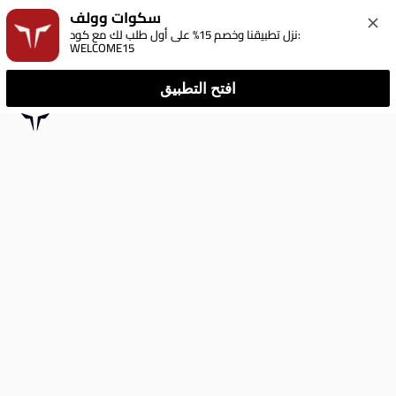
سكوات وولف
نزل تطبيقنا وخصم 15% على أول طلب لك مع كود: 
WELCOME15
افتح التطبيق