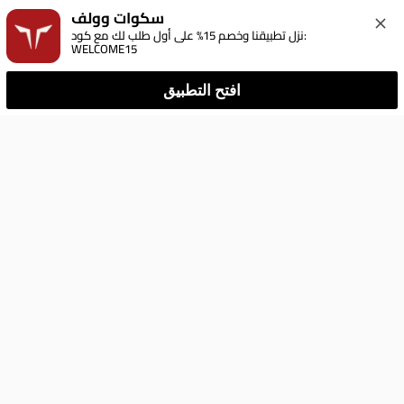
سكوات وولف
نزل تطبيقنا وخصم 15% على أول طلب لك مع كود: 
WELCOME15
افتح التطبيق