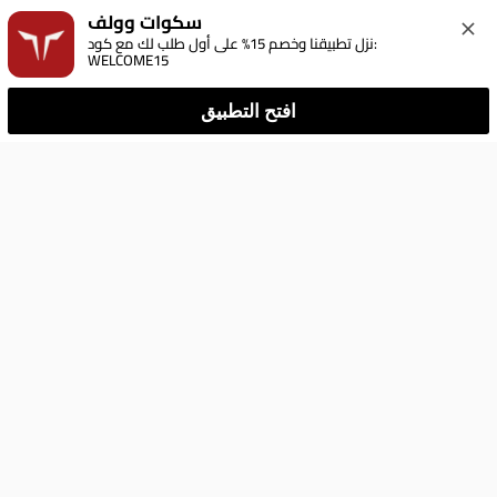
سكوات وولف
نزل تطبيقنا وخصم 15% على أول طلب لك مع كود: 
WELCOME15
افتح التطبيق