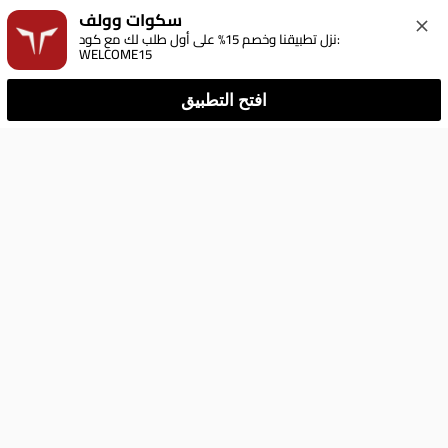
سكوات وولف
نزل تطبيقنا وخصم 15% على أول طلب لك مع كود: 
WELCOME15
افتح التطبيق