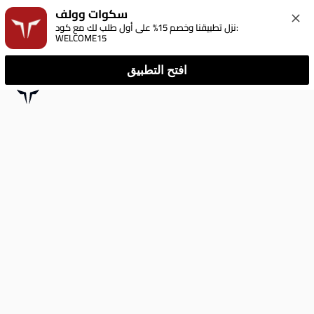
سكوات وولف
نزل تطبيقنا وخصم 15% على أول طلب لك مع كود: 
WELCOME15
افتح التطبيق