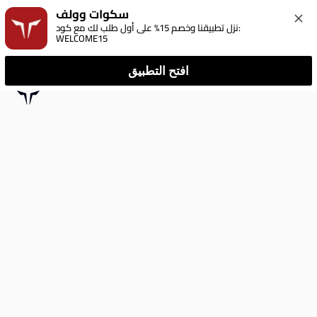
سكوات وولف
نزل تطبيقنا وخصم 15% على أول طلب لك مع كود: 
WELCOME15
افتح التطبيق