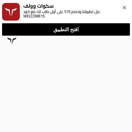
سكوات وولف
نزل تطبيقنا وخصم 15% على أول طلب لك مع كود: 
WELCOME15
افتح التطبيق