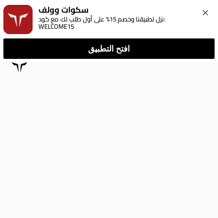
سكوات وولف
نزل تطبيقنا وخصم 15% على أول طلب لك مع كود: 
WELCOME15
افتح التطبيق