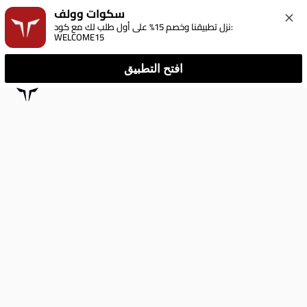
سكوات وولف
نزل تطبيقنا وخصم 15% على أول طلب لك مع كود: 
WELCOME15
افتح التطبيق