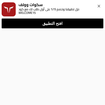
سكوات وولف
نزل تطبيقنا وخصم 15% على أول طلب لك مع كود: 
WELCOME15
افتح التطبيق