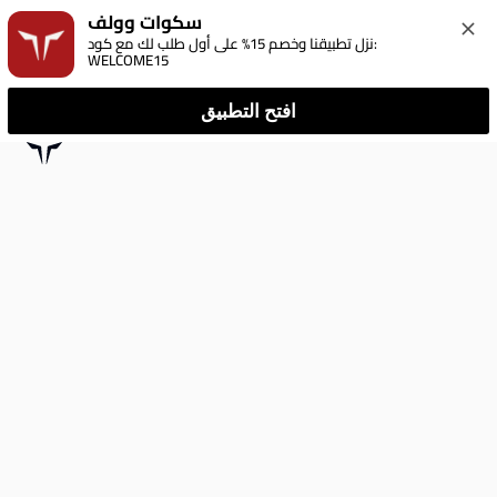
سكوات وولف
نزل تطبيقنا وخصم 15% على أول طلب لك مع كود: 
WELCOME15
افتح التطبيق