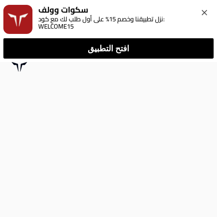
سكوات وولف
نزل تطبيقنا وخصم 15% على أول طلب لك مع كود: 
WELCOME15
افتح التطبيق