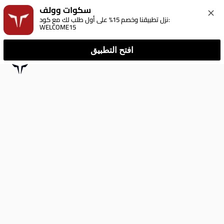
سكوات وولف
نزل تطبيقنا وخصم 15% على أول طلب لك مع كود: 
WELCOME15
افتح التطبيق