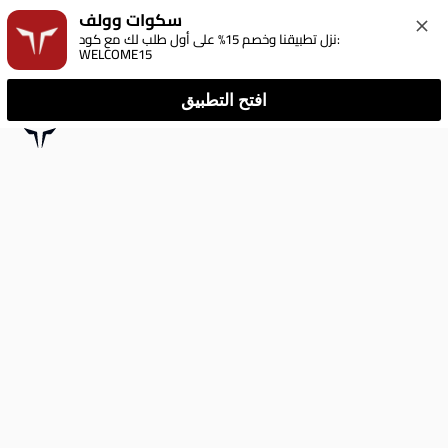
سكوات وولف
نزل تطبيقنا وخصم 15% على أول طلب لك مع كود: 
WELCOME15
افتح التطبيق