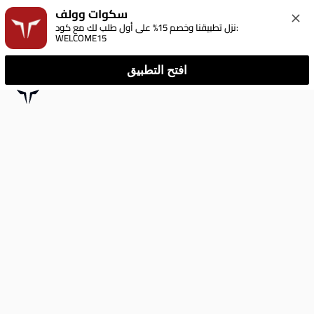
سكوات وولف
نزل تطبيقنا وخصم 15% على أول طلب لك مع كود: 
WELCOME15
افتح التطبيق