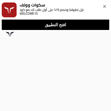
سكوات وولف
نزل تطبيقنا وخصم 15% على أول طلب لك مع كود: 
WELCOME15
افتح التطبيق