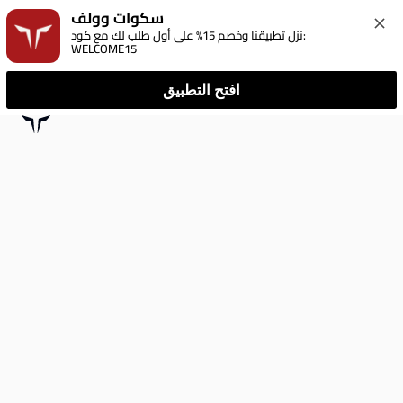
سكوات وولف
نزل تطبيقنا وخصم 15% على أول طلب لك مع كود: 
WELCOME15
افتح التطبيق